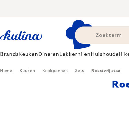
Skip
to
content
Brands
Keuken
Dineren
Lekkernijen
Huishoudelijk
Home
Keuken
Kookpannen
Sets
Roestvrij staal
Roe