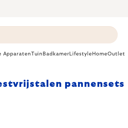
e Apparaten
Tuin
Badkamer
Lifestyle
Home
Outlet
stvrijstalen pannensets