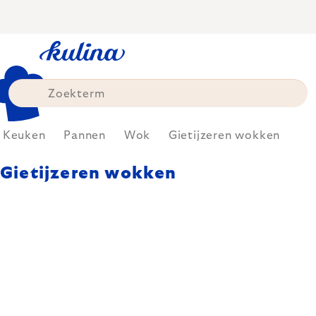
Skip
to
content
Keuken
Pannen
Wok
Gietijzeren wokken
Gietijzeren wokken