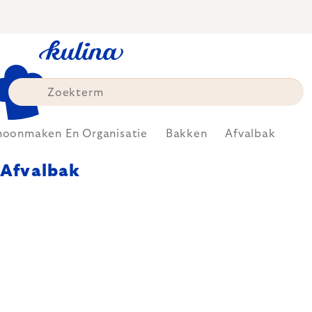
Skip
to
content
hoonmaken En Organisatie
Bakken
Afvalbak
Afvalbak