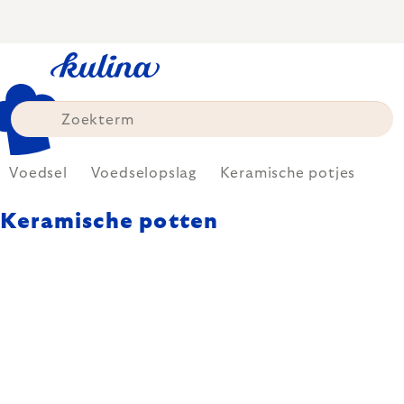
Skip
to
content
Voedsel
Voedselopslag
Keramische potjes
Keramische potten