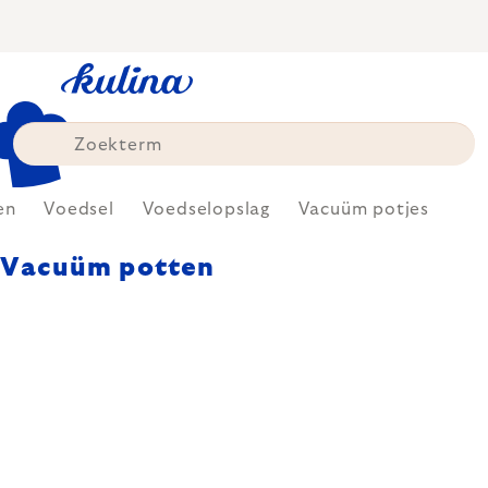
Skip
to
content
en
Voedsel
Voedselopslag
Vacuüm potjes
Vacuüm potten