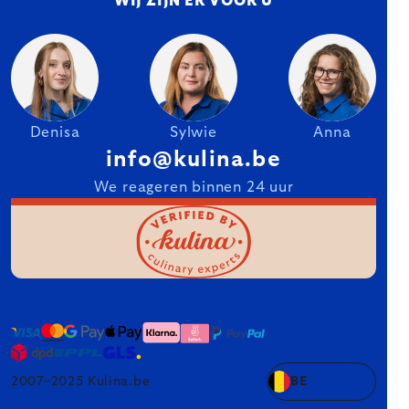
WIJ ZIJN ER VOOR U
Denisa
Sylwie
Anna
info@kulina.be
We reageren binnen 24 uur
2007–2025 Kulina.be
BE