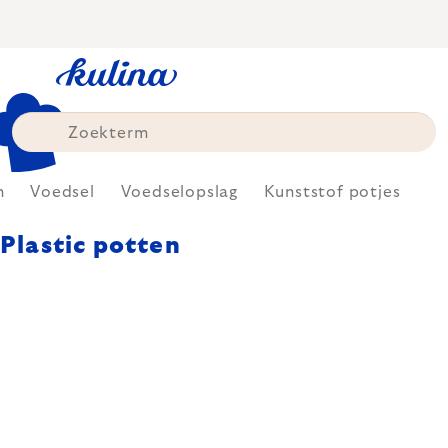
Skip
to
content
n
Voedsel
Voedselopslag
Kunststof potjes
Plastic potten