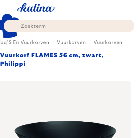
Skip
to
content
bq'S En Vuurkorven
Vuurkorven
Vuurkorven
Vuurkorf FLAMES 56 cm, zwart,
Philippi