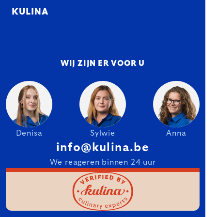
KULINA
WIJ ZIJN ER VOOR U
Denisa
Sylwie
Anna
info@kulina.be
We reageren binnen 24 uur