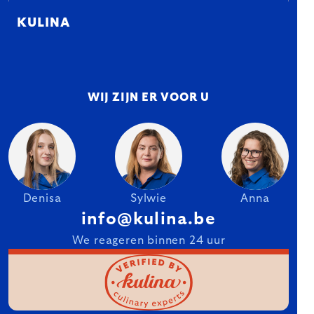
KULINA
WIJ ZIJN ER VOOR U
Denisa
Sylwie
Anna
info@kulina.be
We reageren binnen 24 uur