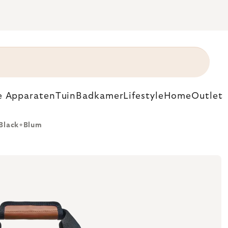
e Apparaten
Tuin
Badkamer
Lifestyle
Home
Outlet
, Black+Blum