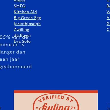
Alessi
U
SMEG
B
Kitchen Aid
V
Big Green Egg
A
JosephJoseph
G
Zwilling
C
de Buyer
85% van de
Eva Solo
mensen is
langer dan
een jaar
geabonneerd
U
2