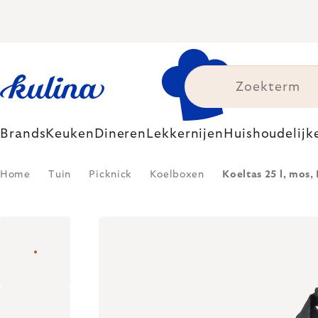
Skip
to
content
Brands
Keuken
Dineren
Lekkernijen
Huishoudelijk
Home
Tuin
Picknick
Koelboxen
Koeltas 25 l, mos