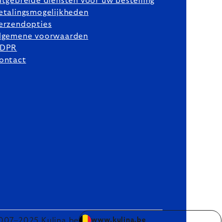
itgebreide diensten voor uw bestelling
etalingsmogelijkheden
erzendopties
lgemene voorwaarden
DPR
ontact
007–2025 Kulina.be
www.kulina.be