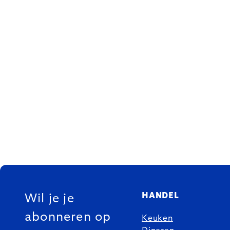
FOOTER
HANDEL
Wil je je
abonneren op
Keuken