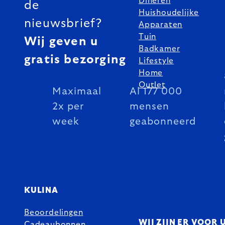
Dineren
de
Huishoudelijke
nieuwsbrief?
Apparaten
Tuin
Wij geven u
Badkamer
gratis bezorging
Lifestyle
Home
Outlet
Maximaal
Al 177 000
2x per
mensen
week
geabonneerd
KULINA
Beoordelingen
WIJ ZIJN ER VOOR 
Cadeaubonnen