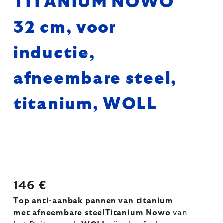
TITANIUM NOWO
32 cm, voor
inductie,
afneembare steel,
titanium, WOLL
146 €
Top anti-aanbak pannen van titanium
met afneembare steelTitanium Nowo
van