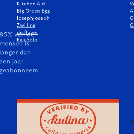
Kitchen Aid
V
Big Green Egg
A
JosephJoseph
G
Zwilling
C
de Buyer
85% van de
Eva Solo
mensen is
langer dan
een jaar
geabonneerd
U
2