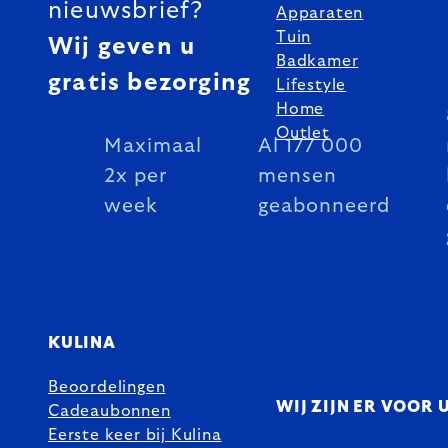
nieuwsbrief?
Apparaten
Tuin
Wij geven u
Badkamer
gratis bezorging
Lifestyle
Home
Outlet
Maximaal
Al 177 000
2x per
mensen
week
geabonneerd
KULINA
Beoordelingen
WIJ ZIJN ER VOOR 
Cadeaubonnen
Eerste keer bij Kulina