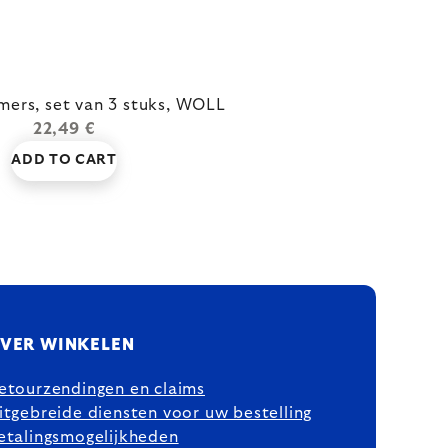
ers, set van 3 stuks, WOLL
22,49 €
ADD TO CART
VER WINKELEN
etourzendingen en claims
itgebreide diensten voor uw bestelling
etalingsmogelijkheden