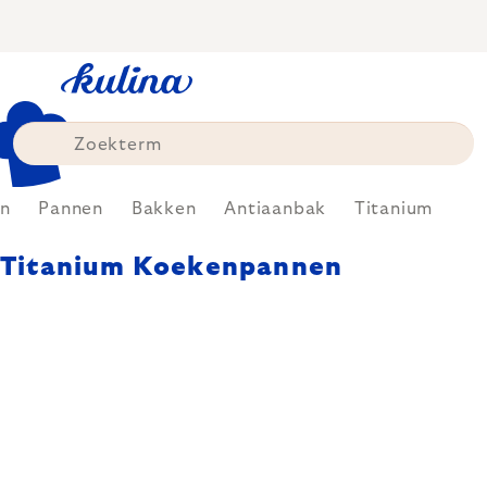
Skip
to
content
n
Pannen
Bakken
Antiaanbak
Titanium
Titanium Koekenpannen