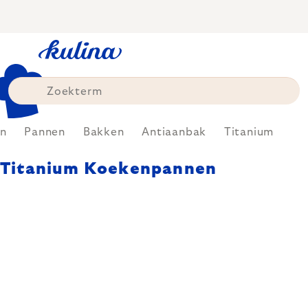
Skip
to
content
n
Pannen
Bakken
Antiaanbak
Titanium
Titanium Koekenpannen