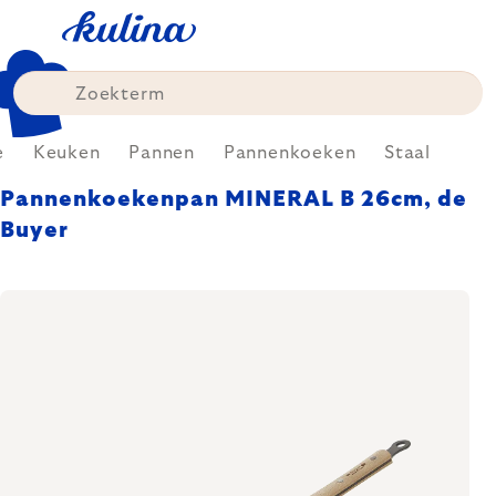
Skip
to
content
e
Keuken
Pannen
Pannenkoeken
Staal
Pannenkoekenpan MINERAL B 26cm, de
Buyer