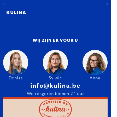
KULINA
WIJ ZIJN ER VOOR U
Denisa
Sylwie
Anna
info@kulina.be
We reageren binnen 24 uur