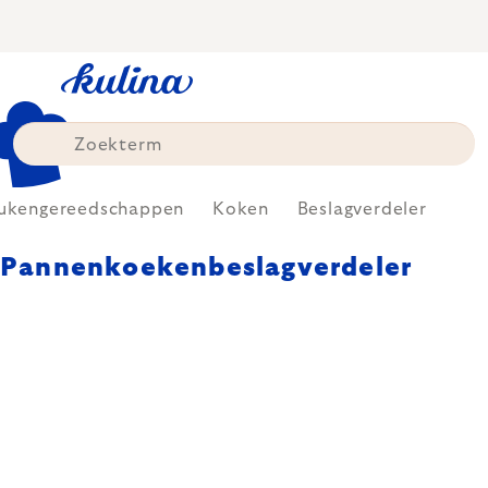
Skip
to
content
ukengereedschappen
Koken
Beslagverdeler
Pannenkoekenbeslagverdeler