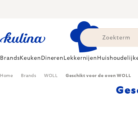
Skip
to
content
Brands
Keuken
Dineren
Lekkernijen
Huishoudelijk
Home
Brands
WOLL
Geschikt voor de oven WOLL
Ges