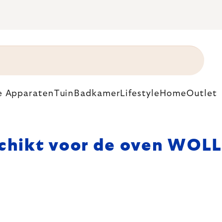
e Apparaten
Tuin
Badkamer
Lifestyle
Home
Outlet
chikt voor de oven WOL