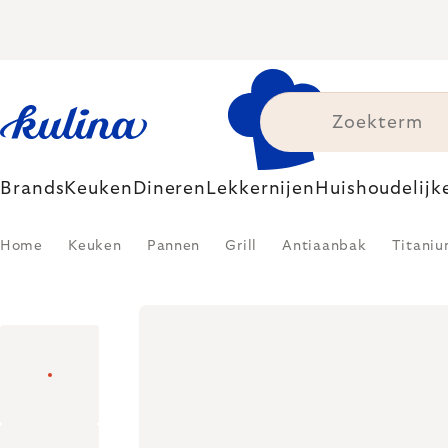
Skip
to
content
Brands
Keuken
Dineren
Lekkernijen
Huishoudelijk
Home
Keuken
Pannen
Grill
Antiaanbak
Titani