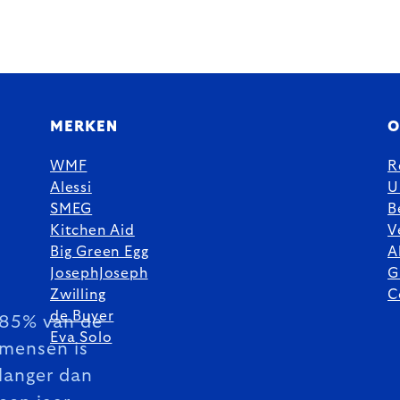
MERKEN
O
WMF
R
Alessi
U
SMEG
B
Kitchen Aid
V
Big Green Egg
A
JosephJoseph
G
Zwilling
C
de Buyer
85% van de
Eva Solo
mensen is
langer dan