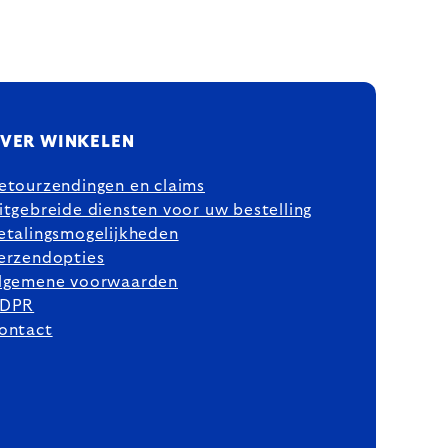
VER WINKELEN
etourzendingen en claims
itgebreide diensten voor uw bestelling
etalingsmogelijkheden
erzendopties
lgemene voorwaarden
DPR
ontact