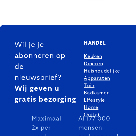
FOOTER
HANDEL
Wil je je
abonneren op
Keuken
Dineren
de
Huishoudelijke
nieuwsbrief?
Apparaten
Tuin
Wij geven u
Badkamer
gratis bezorging
Lifestyle
Home
Outlet
Maximaal
Al 177 000
2x per
mensen