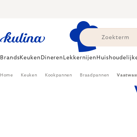
Skip
to
content
Brands
Keuken
Dineren
Lekkernijen
Huishoudelijk
Home
Keuken
Kookpannen
Braadpannen
Vaatwas