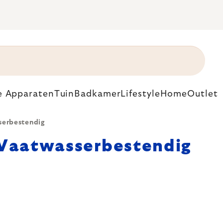
e Apparaten
Tuin
Badkamer
Lifestyle
Home
Outlet
serbestendig
Vaatwasserbestendig