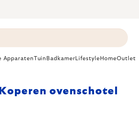
e Apparaten
Tuin
Badkamer
Lifestyle
Home
Outlet
Koperen ovenschotel