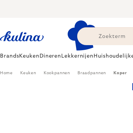
Skip
to
content
Brands
Keuken
Dineren
Lekkernijen
Huishoudelijk
Home
Keuken
Kookpannen
Braadpannen
Koper