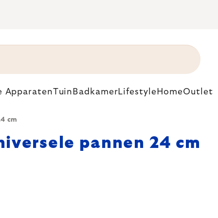
e Apparaten
Tuin
Badkamer
Lifestyle
Home
Outlet
24 cm
niversele pannen 24 cm