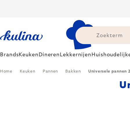
Skip
to
content
Brands
Keuken
Dineren
Lekkernijen
Huishoudelijk
Home
Keuken
Pannen
Bakken
Universele pannen 
U