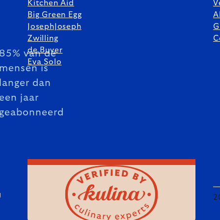
Kitchen Aid
V
Big Green Egg
A
JosephJoseph
G
Zwilling
C
de Buyer
85% van de
Eva Solo
mensen is
langer dan
een jaar
geabonneerd
U
2