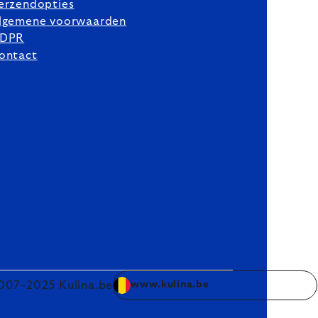
erzendopties
lgemene voorwaarden
DPR
ontact
007–2025 Kulina.be
www.kulina.be