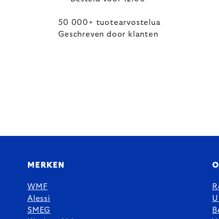
50 000+ tuotearvostelua
Geschreven door klanten
MERKEN
O
WMF
R
Alessi
U
SMEG
B