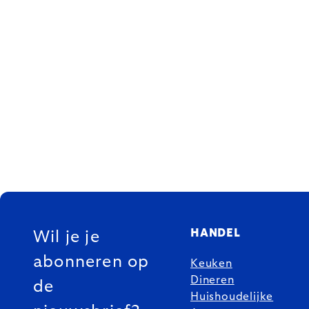
FOOTER
HANDEL
Wil je je
abonneren op
Keuken
Dineren
de
Huishoudelijke