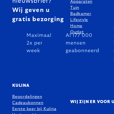
nieuwsbrief?
Apparaten
Tuin
Wij geven u
Badkamer
gratis bezorging
Lifestyle
Home
Outlet
Maximaal
Al 177 000
2x per
mensen
week
geabonneerd
KULINA
Beoordelingen
WIJ ZIJN ER VOOR 
Cadeaubonnen
Eerste keer bij Kulina