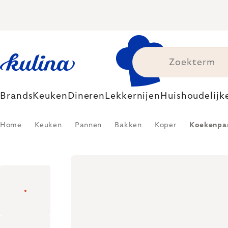
Skip
to
content
Brands
Keuken
Dineren
Lekkernijen
Huishoudelijk
Home
Keuken
Pannen
Bakken
Koper
Koekenpan