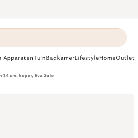
e Apparaten
Tuin
Badkamer
Lifestyle
Home
Outlet
 24 cm, koper, Eva Solo