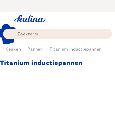
Skip
to
content
Keuken
Pannen
Titanium inductiepannen
Titanium inductiepannen