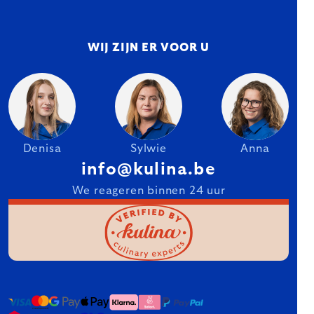
WIJ ZIJN ER VOOR U
Denisa
Sylwie
Anna
info@kulina.be
We reageren binnen 24 uur