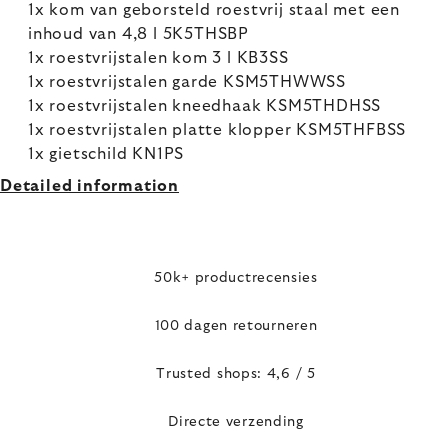
1x kom van geborsteld roestvrij staal met een
inhoud van 4,8 l 5K5THSBP
1x roestvrijstalen kom 3 l KB3SS
1x roestvrijstalen garde KSM5THWWSS
1x roestvrijstalen kneedhaak KSM5THDHSS
1x roestvrijstalen platte klopper KSM5THFBSS
1x gietschild KN1PS
Detailed information
50k+ productrecensies
100 dagen retourneren
Trusted shops: 4,6 / 5
Directe verzending