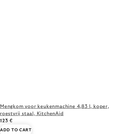
Mengkom voor keukenmachine 4,83 l, koper,
roestvrij staal, KitchenAid
123 €
ADD TO CART