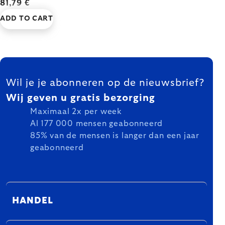
81,79 €
ADD TO CART
FOOTER
Wil je je abonneren op de nieuwsbrief?
Wij geven u gratis bezorging
Maximaal 2x per week
Al 177 000 mensen geabonneerd
85% van de mensen is langer dan een jaar
geabonneerd
HANDEL