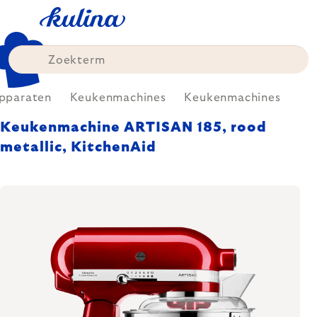
Skip
to
content
Apparaten
Keukenmachines
Keukenmachines
Keukenmachine ARTISAN 185, rood
metallic, KitchenAid