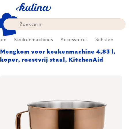
Skip
to
content
ten
Keukenmachines
Accessoires
Schalen
Mengkom voor keukenmachine 4,83 l,
koper, roestvrij staal, KitchenAid