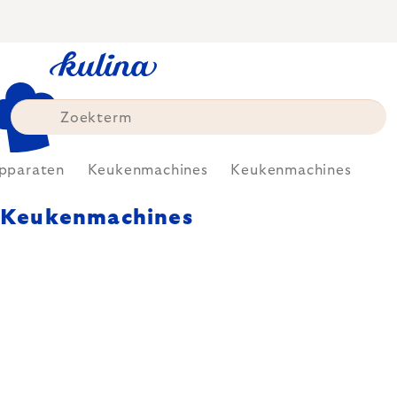
Skip
to
content
Apparaten
Keukenmachines
Keukenmachines
Keukenmachines