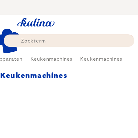
Skip
to
content
Apparaten
Keukenmachines
Keukenmachines
Keukenmachines