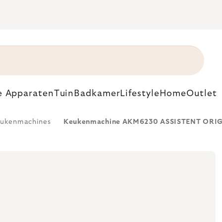
e Apparaten
Tuin
Badkamer
Lifestyle
Home
Outlet
ukenmachines
Keukenmachine AKM6230 ASSISTENT ORIGI