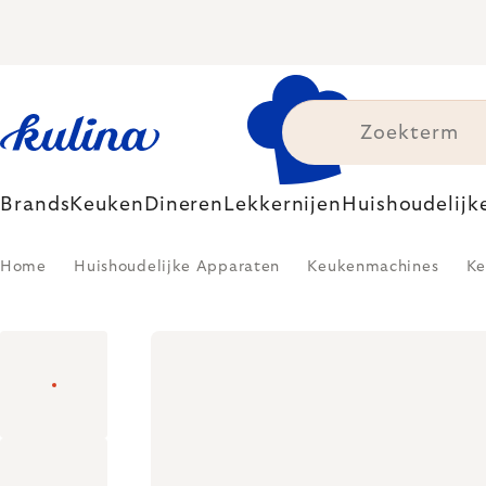
Skip
to
content
Brands
Keuken
Dineren
Lekkernijen
Huishoudelijk
Home
Huishoudelijke Apparaten
Keukenmachines
Ke