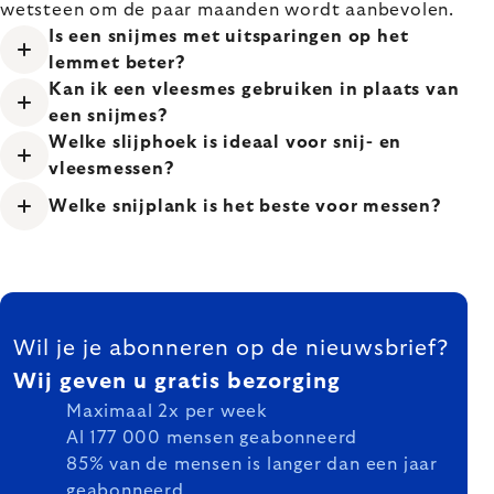
wetsteen om de paar maanden wordt aanbevolen.
Is een snijmes met uitsparingen op het
lemmet beter?
Kan ik een vleesmes gebruiken in plaats van
een snijmes?
Welke slijphoek is ideaal voor snij- en
vleesmessen?
Welke snijplank is het beste voor messen?
FOOTER
Wil je je abonneren op de nieuwsbrief?
Wij geven u gratis bezorging
Maximaal 2x per week
Al 177 000 mensen geabonneerd
85% van de mensen is langer dan een jaar
geabonneerd