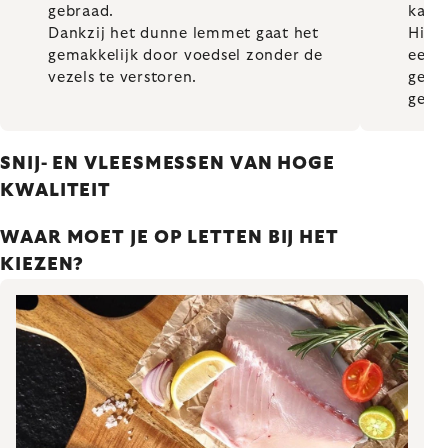
gebraad.
kalko
Dankzij het dunne lemmet gaat het
Hij i
gemakkelijk door voedsel zonder de
een 
vezels te verstoren.
gema
gewr
SNIJ- EN VLEESMESSEN VAN HOGE
KWALITEIT
WAAR MOET JE OP LETTEN BIJ HET
KIEZEN?