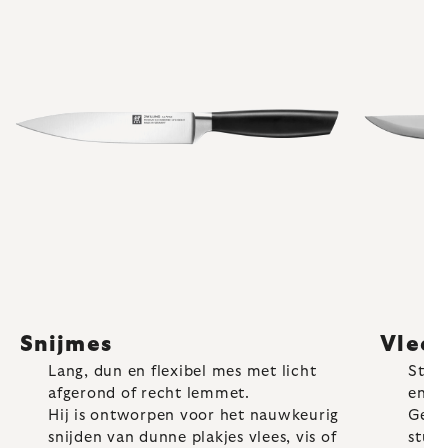
Snijmes
Vlee
Lang, dun en flexibel mes met licht
Stevi
afgerond of recht lemmet.
en v
Hij is ontworpen voor het nauwkeurig
Gesch
snijden van dunne plakjes vlees, vis of
stukk