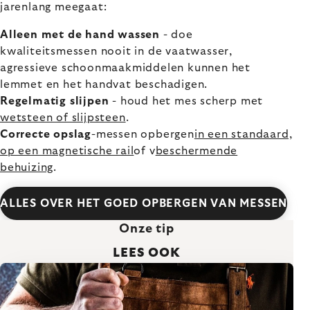
jarenlang meegaat:
Alleen met de hand wassen
- doe
kwaliteitsmessen nooit in de vaatwasser,
agressieve schoonmaakmiddelen kunnen het
lemmet en het handvat beschadigen.
Regelmatig slijpen
- houd het mes scherp met
wetsteen of slijpsteen
.
Correcte opslag
-messen opbergen
in een standaard,
op een magnetische rail
of v
beschermende
behuizing
.
ALLES OVER HET GOED OPBERGEN VAN MESSEN
Onze tip
LEES OOK