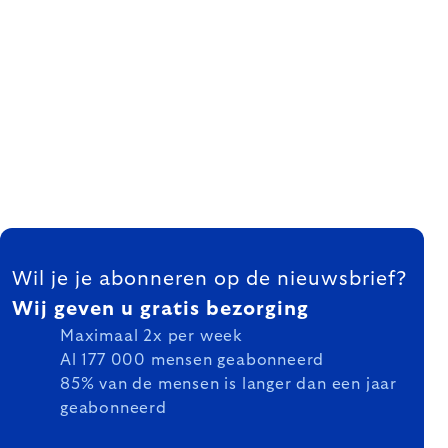
FOOTER
Wil je je abonneren op de nieuwsbrief?
Wij geven u gratis bezorging
Maximaal 2x per week
Al 177 000 mensen geabonneerd
85% van de mensen is langer dan een jaar
geabonneerd