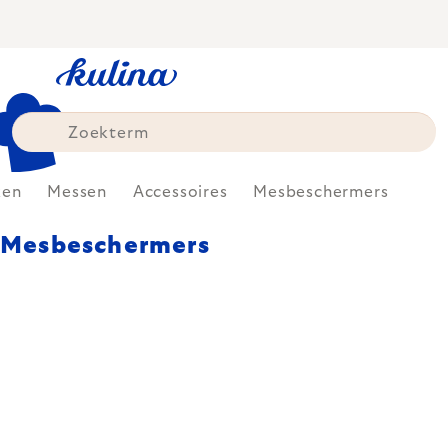
Skip
to
content
ken
Messen
Accessoires
Mesbeschermers
Mesbeschermers