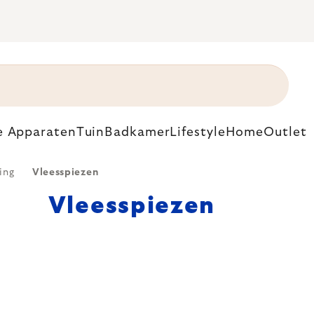
e Apparaten
Tuin
Badkamer
Lifestyle
Home
Outlet
ing
Vleesspiezen
Vleesspiezen