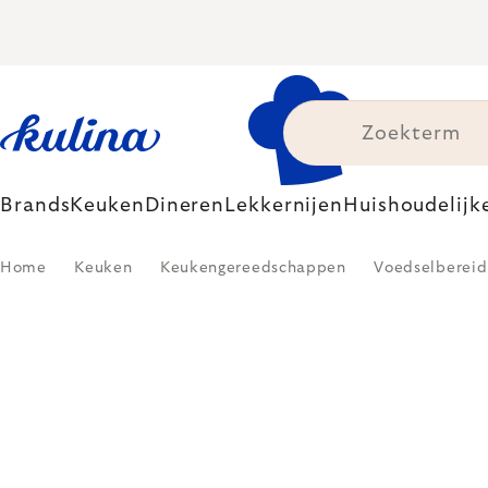
Skip
to
content
Brands
Keuken
Dineren
Lekkernijen
Huishoudelijk
Home
Keuken
Keukengereedschappen
Voedselbereid