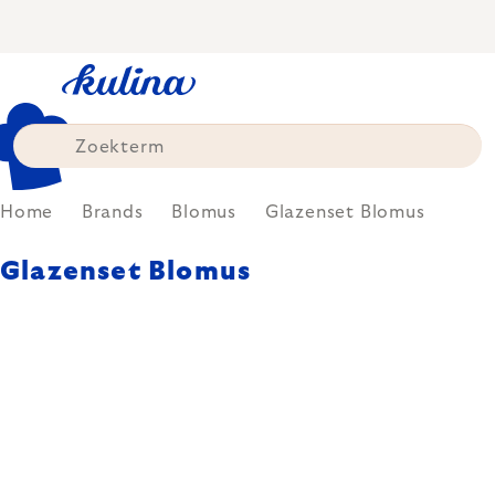
Skip
to
content
Home
Brands
Blomus
Glazenset Blomus
Glazenset Blomus