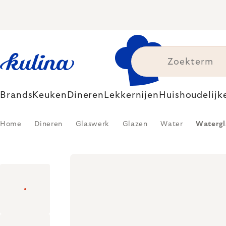
Skip
to
content
Brands
Keuken
Dineren
Lekkernijen
Huishoudelijk
Home
Dineren
Glaswerk
Glazen
Water
Watergla