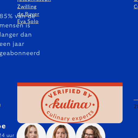
Zwilling
C
de Buyer
85% van de
Eva Solo
mensen is
langer dan
een jaar
geabonneerd
U
2
be
24 uur