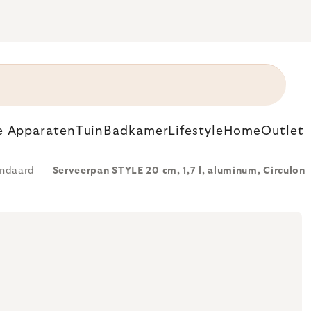
e Apparaten
Tuin
Badkamer
Lifestyle
Home
Outlet
ndaard
Serveerpan STYLE 20 cm, 1,7 l, aluminum, Circulon