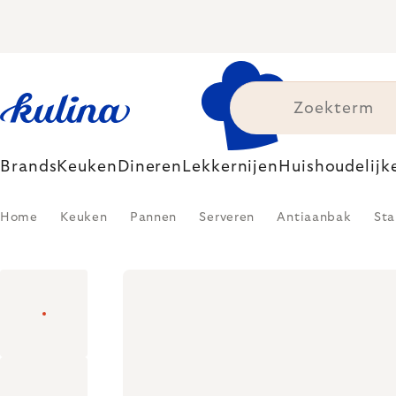
Skip
to
content
Brands
Keuken
Dineren
Lekkernijen
Huishoudelijk
Home
Keuken
Pannen
Serveren
Antiaanbak
Sta