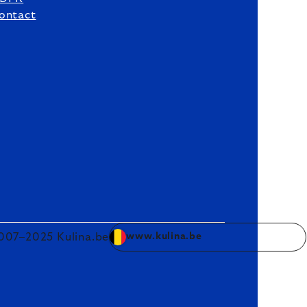
ontact
007–2025 Kulina.be
www.kulina.be