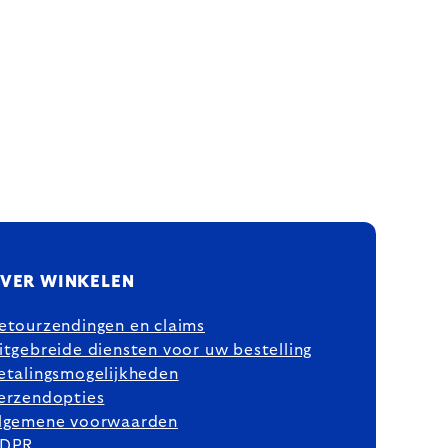
VER WINKELEN
etourzendingen en claims
itgebreide diensten voor uw bestelling
etalingsmogelijkheden
erzendopties
lgemene voorwaarden
DPR