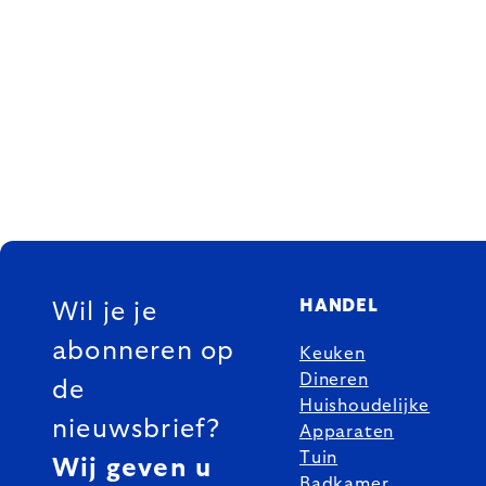
FOOTER
HANDEL
Wil je je
abonneren op
Keuken
Dineren
de
Huishoudelijke
nieuwsbrief?
Apparaten
Tuin
Wij geven u
Badkamer