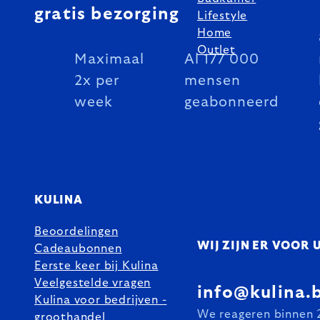
gratis bezorging
Lifestyle
Home
Outlet
Maximaal
Al 177 000
2x per
mensen
week
geabonneerd
KULINA
Beoordelingen
WIJ ZIJN ER VOOR 
Cadeaubonnen
Eerste keer bij Kulina
Veelgestelde vragen
info@kulina.
Kulina voor bedrijven -
We reageren binnen 
groothandel