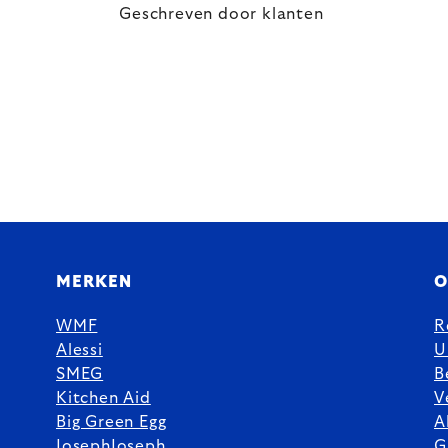
Geschreven door klanten
MERKEN
O
WMF
R
Alessi
U
SMEG
B
Kitchen Aid
V
Big Green Egg
A
JosephJoseph
G