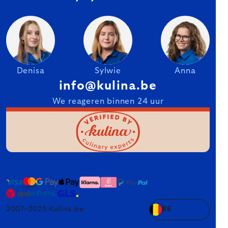
Denisa
Sylwie
Anna
info@kulina.be
We reageren binnen 24 uur
2007–2025 Kulina.be
BE