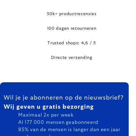
50k+ productrecensies
100 dagen retourneren
Trusted shops: 4,6 / 5
Directe verzending
FOOTER
Wil je je abonneren op de nieuwsbrief?
Wij geven u gratis bezorging
Maximaal 2x per week
Al 177 000 mensen geabonneerd
85% van de mensen is langer dan een jaar