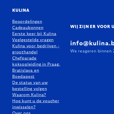
KULINA
Beoordelingen
WIJ ZIJN ER VOOR 
Cadeaubonnen
Eerste keer bij Kulina
Veelgestelde vragen
info@kulina.
Kulina voor bedrijven -
We reageren binnen 
groothandel
Chefparade
koksopleiding in Praag,
Bratislava en
Boedapest
De status van uw
bestelling volgen
Waarom Kulina?
Hoe kunt u de voucher
inwisselen?
Over ons