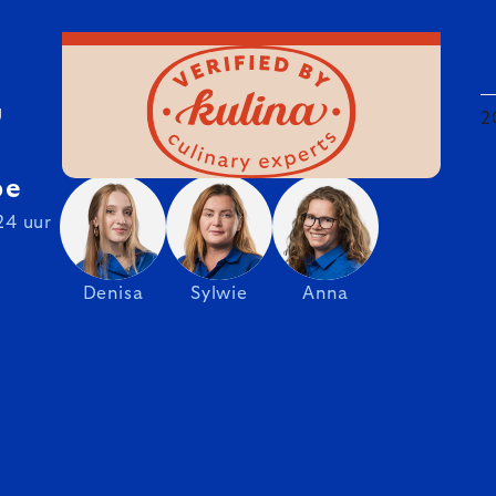
U
2
be
24 uur
Denisa
Sylwie
Anna