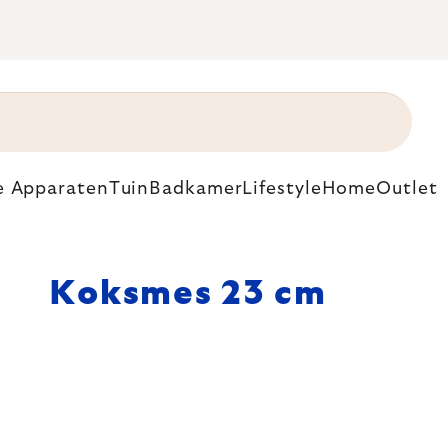
e Apparaten
Tuin
Badkamer
Lifestyle
Home
Outlet
Koksmes 23 cm