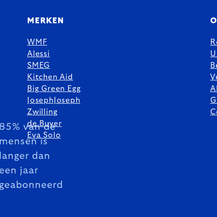
MERKEN
O
WMF
R
Alessi
U
SMEG
B
Kitchen Aid
V
Big Green Egg
A
JosephJoseph
G
Zwilling
C
de Buyer
85% van de
Eva Solo
mensen is
langer dan
een jaar
geabonneerd