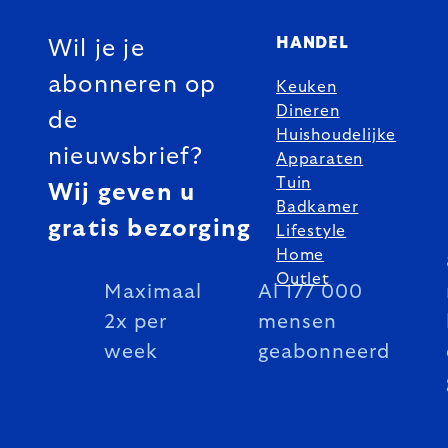
HANDEL
Wil je je
abonneren op
Keuken
Dineren
de
Huishoudelijke
nieuwsbrief?
Apparaten
Tuin
Wij geven u
Badkamer
gratis bezorging
Lifestyle
Home
Outlet
Maximaal
Al 177 000
2x per
mensen
week
geabonneerd