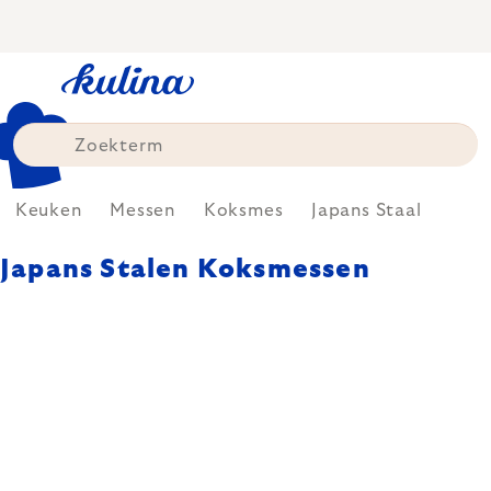
Skip
to
content
Keuken
Messen
Koksmes
Japans Staal
Japans Stalen Koksmessen