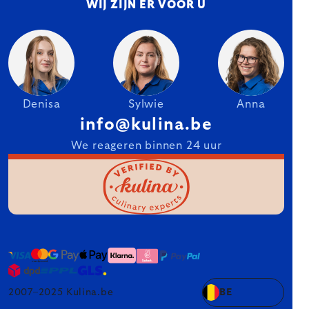
WIJ ZIJN ER VOOR U
Denisa
Sylwie
Anna
info@kulina.be
We reageren binnen 24 uur
2007–2025 Kulina.be
BE