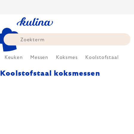
Skip
to
content
Keuken
Messen
Koksmes
Koolstofstaal
Koolstofstaal koksmessen