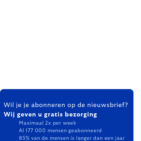
FOOTER
Wil je je abonneren op de nieuwsbrief?
Wij geven u gratis bezorging
Maximaal 2x per week
Al 177 000 mensen geabonneerd
85% van de mensen is langer dan een jaar