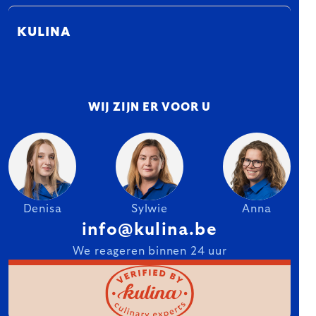
KULINA
WIJ ZIJN ER VOOR U
Denisa
Sylwie
Anna
info@kulina.be
We reageren binnen 24 uur