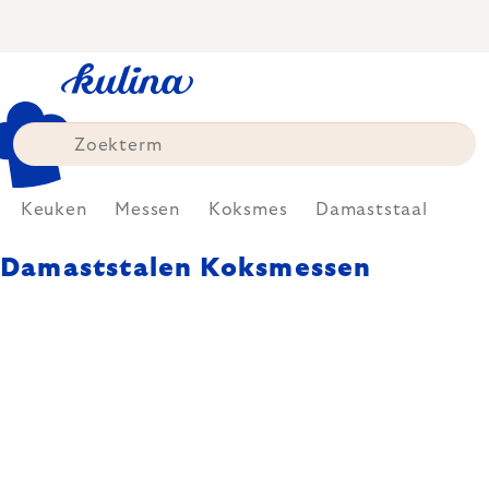
Skip
to
content
Keuken
Messen
Koksmes
Damaststaal
Damaststalen Koksmessen