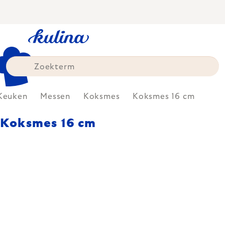
Skip
to
content
Keuken
Messen
Koksmes
Koksmes 16 cm
Koksmes 16 cm