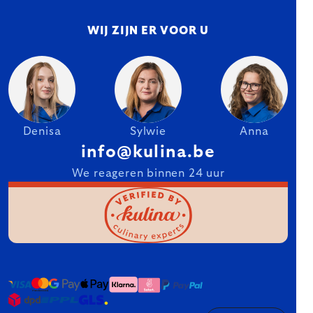
WIJ ZIJN ER VOOR U
Denisa
Sylwie
Anna
info@kulina.be
We reageren binnen 24 uur