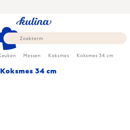
Skip
to
content
Keuken
Messen
Koksmes
Koksmes 34 cm
Koksmes 34 cm