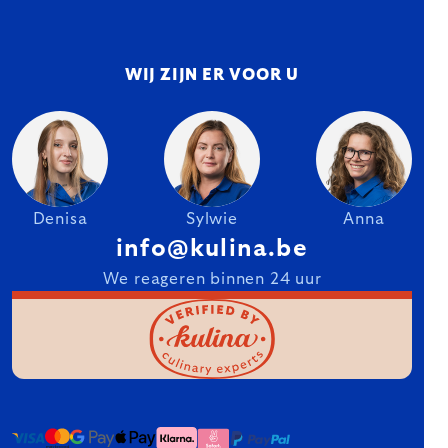
WIJ ZIJN ER VOOR U
Denisa
Sylwie
Anna
info@kulina.be
We reageren binnen 24 uur