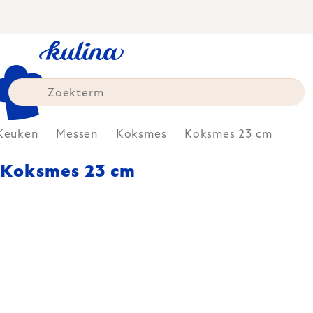
Skip
to
content
Keuken
Messen
Koksmes
Koksmes 23 cm
Koksmes 23 cm