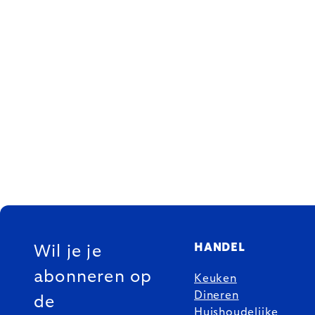
FOOTER
HANDEL
Wil je je
abonneren op
Keuken
Dineren
de
Huishoudelijke