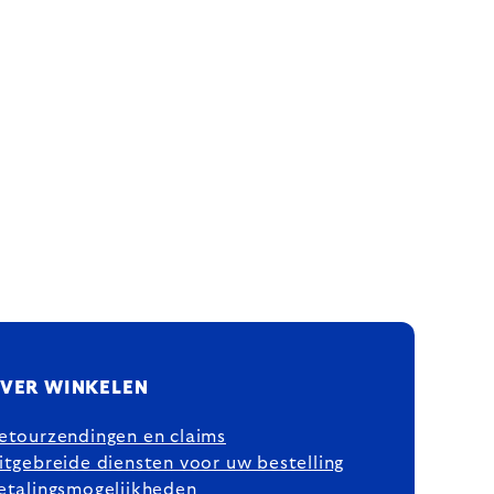
VER WINKELEN
etourzendingen en claims
itgebreide diensten voor uw bestelling
etalingsmogelijkheden