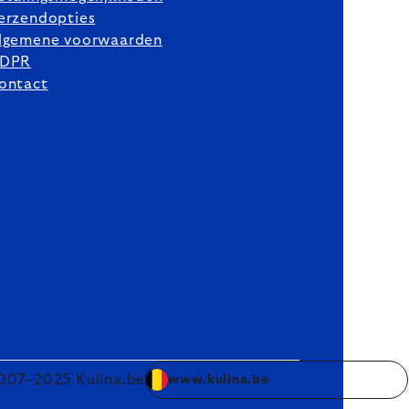
erzendopties
lgemene voorwaarden
DPR
ontact
007–2025 Kulina.be
www.kulina.be