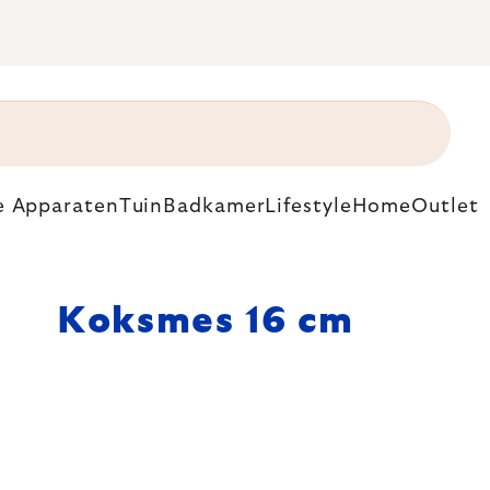
e Apparaten
Tuin
Badkamer
Lifestyle
Home
Outlet
Koksmes 16 cm