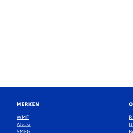
MERKEN
O
WMF
R
Alessi
U
SMEG
B