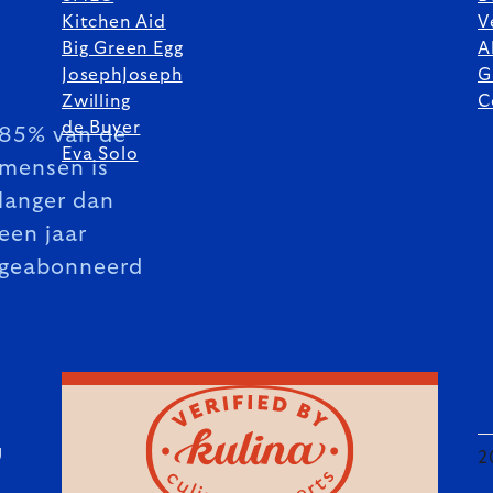
Kitchen Aid
V
Big Green Egg
A
JosephJoseph
G
Zwilling
C
de Buyer
85% van de
Eva Solo
mensen is
langer dan
een jaar
geabonneerd
U
2