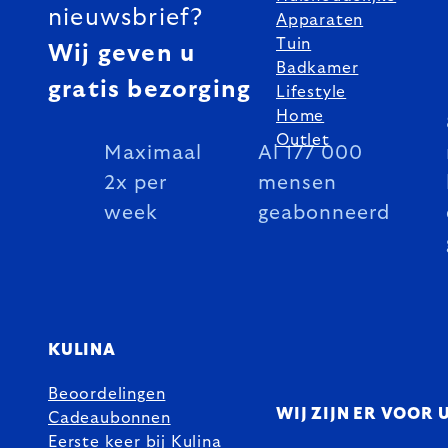
nieuwsbrief?
Apparaten
Tuin
Wij geven u
Badkamer
gratis bezorging
Lifestyle
Home
Outlet
Maximaal
Al 177 000
2x per
mensen
week
geabonneerd
KULINA
Beoordelingen
WIJ ZIJN ER VOOR 
Cadeaubonnen
Eerste keer bij Kulina