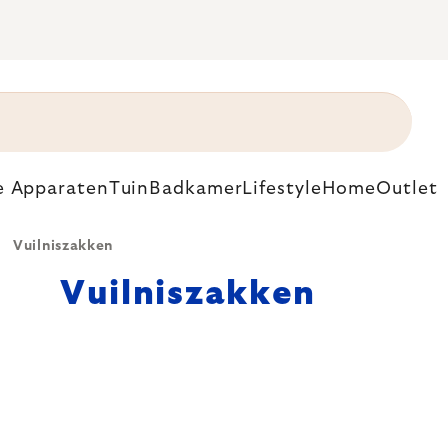
e Apparaten
Tuin
Badkamer
Lifestyle
Home
Outlet
Vuilniszakken
Vuilniszakken