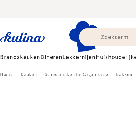
Skip
to
content
Brands
Keuken
Dineren
Lekkernijen
Huishoudelijk
Home
Keuken
Schoonmaken En Organisatie
Bakken