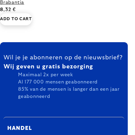
Brabantia
8,32 €
ADD TO CART
FOOTER
Wil je je abonneren op de nieuwsbrief?
Wij geven u gratis bezorging
Maximaal 2x per week
Al 177 000 mensen geabonneerd
85% van de mensen is langer dan een jaar
geabonneerd
HANDEL