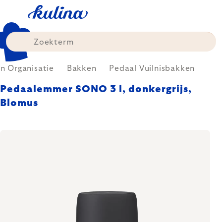
Skip
to
content
 Organisatie
Bakken
Pedaal Vuilnisbakken
Pedaalemmer SONO 3 l, donkergrijs,
Blomus