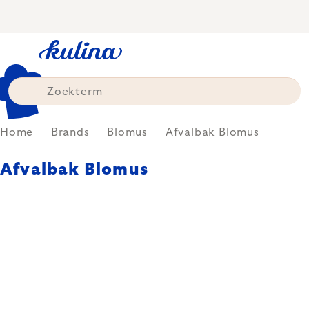
Skip
to
content
Home
Brands
Blomus
Afvalbak Blomus
Afvalbak Blomus