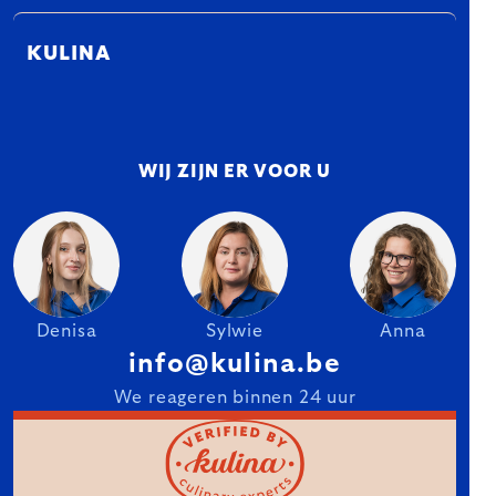
KULINA
WIJ ZIJN ER VOOR U
Denisa
Sylwie
Anna
info@kulina.be
We reageren binnen 24 uur