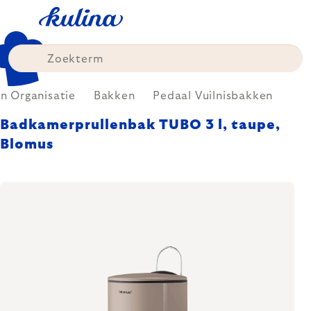
Skip
to
content
 Organisatie
Bakken
Pedaal Vuilnisbakken
Badkamerprullenbak TUBO 3 l, taupe,
Blomus