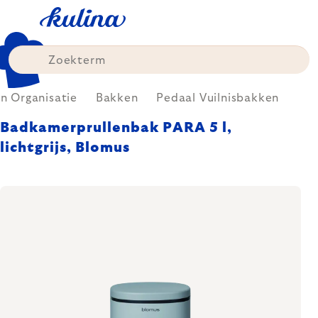
Skip
to
content
 Organisatie
Bakken
Pedaal Vuilnisbakken
Badkamerprullenbak PARA 5 l,
lichtgrijs, Blomus