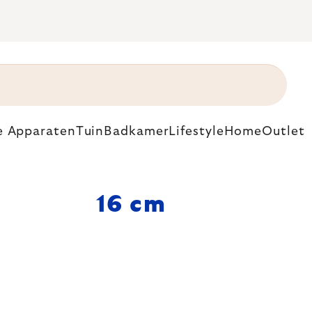
e Apparaten
Tuin
Badkamer
Lifestyle
Home
Outlet
16 cm