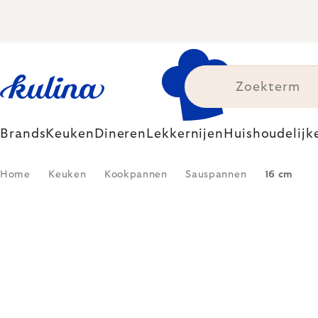
Skip
to
content
Brands
Keuken
Dineren
Lekkernijen
Huishoudelijk
Home
Keuken
Kookpannen
Sauspannen
16 cm